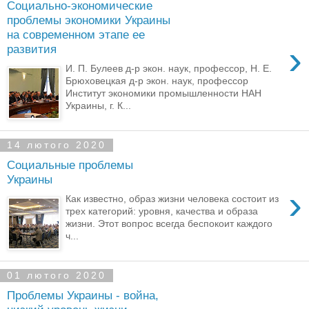
Социально-экономические
проблемы экономики Украины
на современном этапе ее
›
развития
И. П. Булеев д-р экон. наук, профессор, Н. Е.
Брюховецкая д-р экон. наук, профессор
Институт экономики промышленности НАН
Украины, г. К...
14 лютого 2020
Социальные проблемы
Украины
›
Как известно, образ жизни человека состоит из
трех категорий: уровня, качества и образа
жизни. Этот вопрос всегда беспокоит каждого
ч...
01 лютого 2020
Проблемы Украины - война,