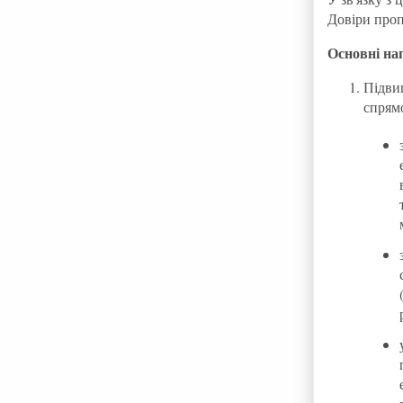
Довіри проп
Основні на
Підви
спрямо