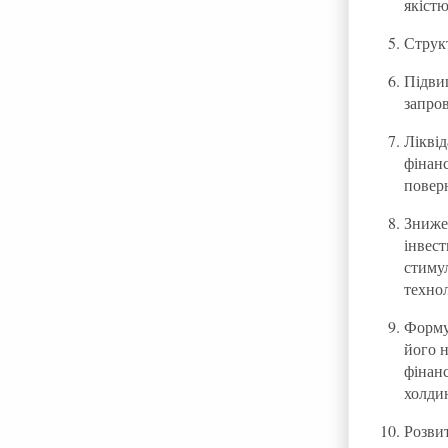
якістю
Струк
Підви
запро
Ліквід
фінан
поверн
Зниже
інвес
стиму
техно
Форму
його 
фінанс
холдин
Розвит