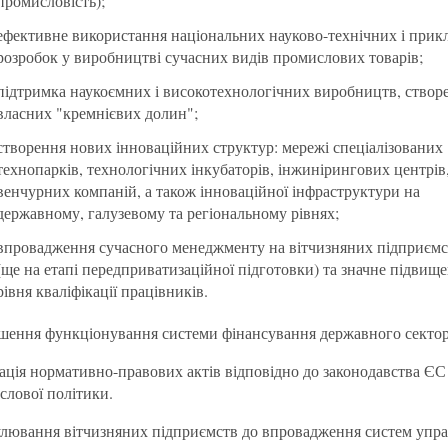
промисловість);
ефективне використання національних науково-технічних і прик
розробок у виробництві сучасних видів промислових товарів;
підтримка наукоємних і високотехнологічних виробництв, створ
власних "кремнієвих долин";
створення нових інноваційних структур: мережі спеціалізованих
технопарків, технологічних інкубаторів, інжинірингових центрів
венчурних компаній, а також інноваційної інфраструктури на
державному, галузевому та регіональному рівнях;
впровадження сучасного менеджменту на вітчизняних підприємс
(ще на етапі передприватизаційної підготовки) та значне підвищ
рівня кваліфікації працівників.
шення функціонування системи фінансування державного сектор
ація нормативно-правових актів відповідно до законодавства ЄС
слової політики.
лювання вітчизняних підприємств до впровадження систем упра