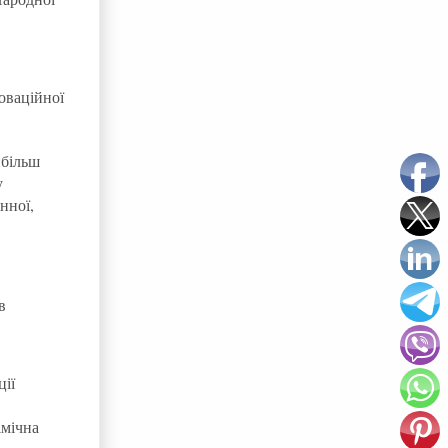
оваційної
йбільш
у
нної,
в
ції
імічна