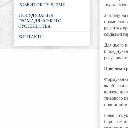
технологічн
РОЗВИТОК ТУРИЗМУ
З огляду на
ПОБУДУВАННЯ
ГРОМАДЯНСЬКОГО
промисловог
СУСПІЛЬСТВА
розвитку кр
соціальні га
КОНТАКТИ
Для цього н
б поєднувал
регулюванн
Проблеми р
Формування 
як об’єктив
кризою непл
тіньового к
повноцінне 
Більшість у
і програм п
світовому р