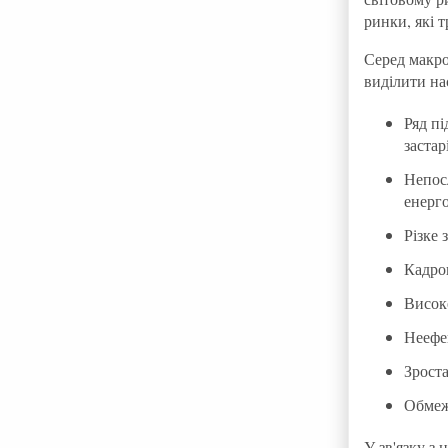
ринки, які 
Серед макро
виділити на
Ряд пі
заста
Непос
енерг
Різке 
Кадров
Висок
Неефе
Зрост
Обмеже
У зв'язку з