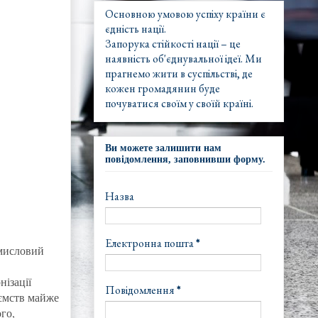
Основною умовою успіху країни є
єдність нації.
Запорука стійкості нації – це
наявність об'єднувальної ідеї. Ми
прагнемо жити в суспільстві, де
кожен громадянин буде
почуватися своїм у своїй країні.
Ви можете залишити нам
повідомлення, заповнивши форму.
Назва
Електронна пошта
*
омисловий
ізації
Повідомлення
*
иємств майже
го,