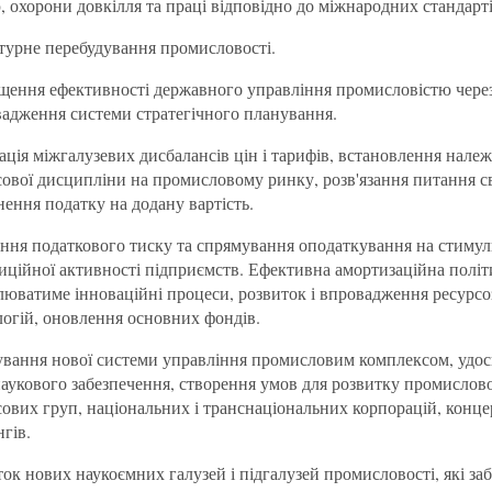
, охорони довкілля та праці відповідно до міжнародних стандарті
турне перебудування промисловості.
щення ефективності державного управління промисловістю чере
вадження системи стратегічного планування.
ація міжгалузевих дисбалансів цін і тарифів, встановлення належ
сової дисципліни на промисловому ринку, розв'язання питання с
ення податку на додану вартість.
ння податкового тиску та спрямування оподаткування на стиму
тиційної активності підприємств. Ефективна амортизаційна полі
люватиме інноваційні процеси, розвиток і впровадження ресурсо
логій, оновлення основних фондів.
вання нової системи управління промисловим комплексом, удо
наукового забезпечення, створення умов для розвитку промислов
ових груп, національних і транснаціональних корпорацій, конце
гів.
ок нових наукоємних галузей і підгалузей промисловості, які за