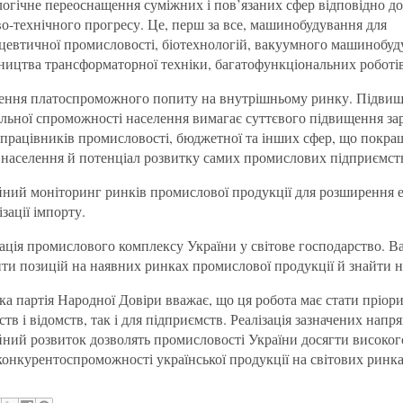
логічне переоснащення суміжних і пов’язаних сфер відповідно до
о-технічного прогресу. Це, перш за все, машинобудування для
цевтичної промисловості, біотехнологій, вакуумного машинобуд
ництва трансформаторної техніки, багатофункціональних роботів
ення платоспроможного попиту на внутрішньому ринку. Підви
ельної спроможності населення вимагає суттєвого підвищення зар
 працівників промисловості, бюджетної та інших сфер, що покра
 населення й потенціал розвитку самих промислових підприємст
йний моніторинг ринків промислової продукції для розширення е
зації імпорту.
рація промислового комплексу України у світове господарство. В
ти позицій на наявних ринках промислової продукції й знайти н
ка партія Народної Довіри вважає, що ця робота має стати пріор
ств і відомств, так і для підприємств. Реалізація зазначених напря
йний розвиток дозволять промисловості України досягти високог
конкурентоспроможності української продукції на світових ринка