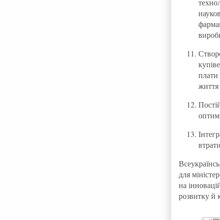
техно
науков
фарма
вироб
Створ
купів
плати
життя
Пості
оптимі
Інтег
втрати
Всеукраїнсь
для міністер
на інноваці
розвитку й 