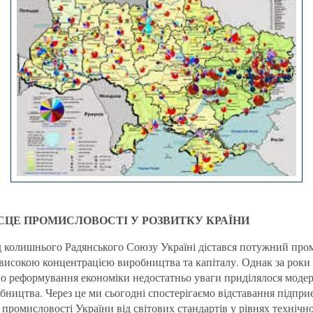
ІСЦЕ ПРОМИСЛОВОСТІ У РОЗВИТКУ КРАЇНИ
д колишнього Радянського Союзу Україні дістався потужний пр
 високою концентрацією виробництва та капіталу. Однак за роки
о реформування економіки недостатньо уваги приділялося модерн
бництва. Через це ми сьогодні спостерігаємо відставання підпр
 промисловості України від світових стандартів у рівнях технічно