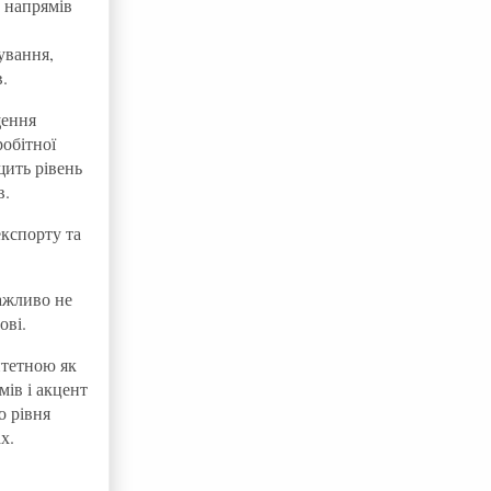
 напрямів
ування,
.
щення
обітної
щить рівень
в.
кспорту та
ажливо не
ові.
итетною як
мів і акцент
о рівня
х.