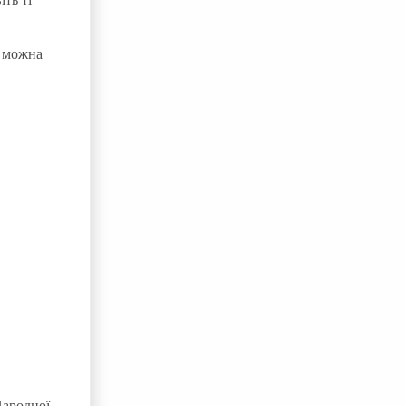
и можна
Народної