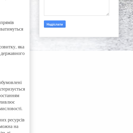
апрямів
уватимуться
озвитку, яка
о державного
обумовлені
ктеризується
ростанням
жливлює
мисловості.
них ресурсів
оможна на
ть ті