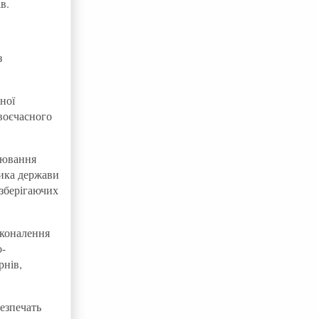
в.
з
ної
воєчасного
лювання
тика держави
зберігаючих
сконалення
о-
рнів,
безпечать