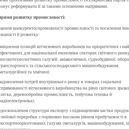
онує реформувати її за такими основними напрямами.
прями розвитку промисловості:
щення конкурентоспроможності промисловості та посилення інн
ваності її розвитку:
зміцнення позицій вітчизняних виробників на пріоритетних і на
ефективних для національної економіки секторах світового ринк
високотехнологічних галузей: авіакосмічної, суднобудівної, оборо
транспортного та сільськогосподарського машинобудування,
металургійної та хімічної;
задоволення потреб внутрішнього ринку в товарах соціальної
спрямованості вітчизняного виробництва на рівні світових зразкі
(легка, деревообробна промисловість, побутова техніка й
радіоелектроніка);
удосконалення структури експорту з підвищенням частки продук
глибокої переробки з порівняно високим рівнем прибутковості в
експортноорієнтованих галузях (металургія, машинобудування, х