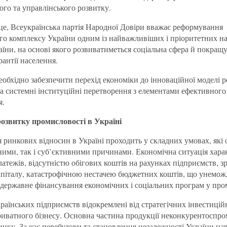
ого та управлінського розвитку.
 це, Всеукраїнська партія Народної Довіри вважає реформування
о комплексу України одним із найважливіших і пріоритетних н
аїни, на основі якого розвиватиметься соціальна сфера й покращ
рантії населення.
еобхідно забезпечити перехід економіки до інноваційної моделі р
а системні інституційні перетворення з елементами ефективног
я.
озвитку промисловості в Україні
ринкових відносин в Україні проходить у складних умовах, які 
ними, так і суб’єктивними причинами. Економічна ситуація хара
атежів, відсутністю обігових коштів на рахунках підприємств, з
апіталу, катастрофічною нестачею бюджетних коштів, що унемо
державне фінансування економічних і соціальних програм у про
країнських підприємств відокремлені від стратегічних інвестицій
риватного бізнесу. Основна частина продукції неконкурентоспр
инку. За час перебудови та становлення незалежності України наві