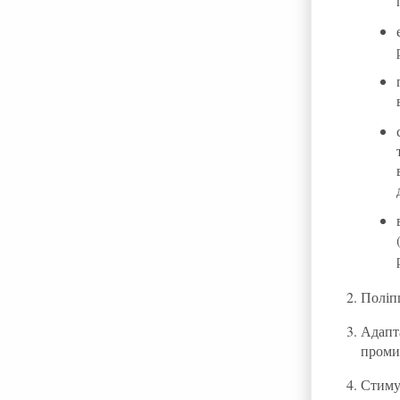
Поліп
Адапт
проми
Стиму