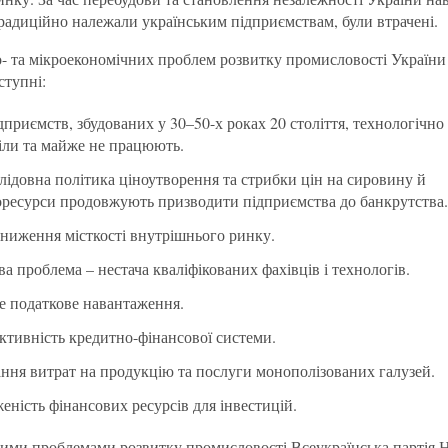
традиційно належали українським підприємствам, були втрачені.
- та мікроекономічних проблем розвитку промисловості Україн
ступні:
дприємств, збудованих у 30–50-х роках 20 століття, технологічно
ріли та майже не працюють.
лідовна політика ціноутворення та стрибки цін на сировину й
оресурси продовжують призводити підприємства до банкрутства.
зниження місткості внутрішнього ринку.
а проблема – нестача кваліфікованих фахівців і технологів.
е податкове навантаження.
ктивність кредитно-фінансової системи.
ання витрат на продукцію та послуги монополізованих галузей.
ність фінансових ресурсів для інвестицій.
 цими проблемами розвитку промисловості Всеукраїнська партія 