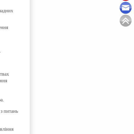
ладних
ення
,
твах
ення
а.
 з питань
вління